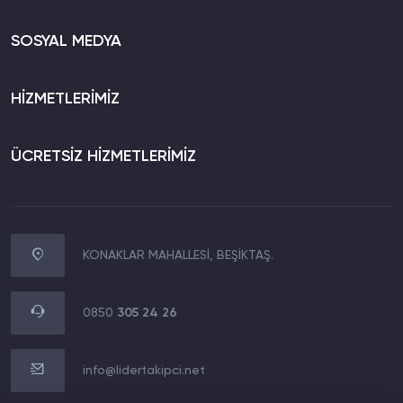
SOSYAL MEDYA
HİZMETLERİMİZ
ÜCRETSİZ HİZMETLERİMİZ
KONAKLAR MAHALLESİ, BEŞİKTAŞ.
WhatsApp İletişim
0850 305 24 26
0850
305 24 26
Müşteri Destek Hattı
0850 305 24 26
info@lidertakipci.net
E-Posta Destek Hattı
info@lidertakipci.net