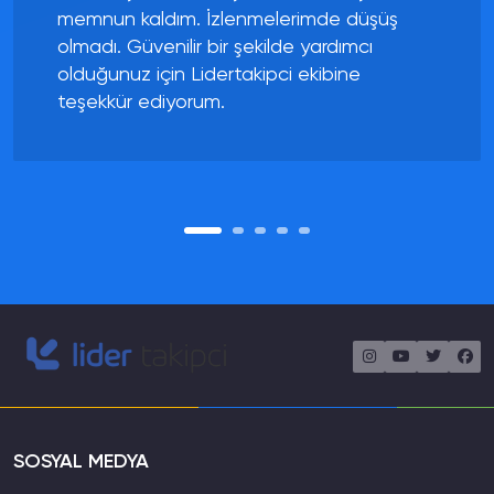
memnun kaldım. İzlenmelerimde düşüş
faturanızıda talep edebilirsiniz.
Aldığım hizmetlerde düşme
olmadı. Güvenilir bir şekilde yardımcı
olur mu?
olduğunuz için Lidertakipci ekibine
teşekkür ediyorum.
Türk Gerçek Takipçi Satın Al hizmetimizde %20
ila %30 arasında düşüş yaşanmaktadır. Onuda
Telafili paketlerimiz ile garanti sağlamaktayız.
SOSYAL MEDYA