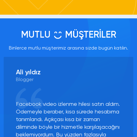
kaydedilmemektedir. Dilerseniz hizmet
faturanızıda talep edebilirsiniz.
Aldığım hizmetlerde düşme
olur mu?
MUTLU
MÜŞTERİLER
Türk Gerçek Takipçi Satın Al hizmetimizde %20
ila %30 arasında düşüş yaşanmaktadır. Onuda
Binlerce mutlu müşterimiz arasına sizde bugün katılın.
Telafili paketlerimiz ile garanti sağlamaktayız.
Takipçiler Gerçek Kullanıcılar
mı?
Ali yıldız
Türk Takipçi paketlerimiz tamamen gerçek türk
Blogger
aktif profillerden oluşmaktadır. Aklınıza takılan
sorular için canlı destek - whatsapp
hattımızdan bize yazmaktan çekinmeyin
Ödeme İşlemi Güvenli Mi?
Facebook video izlenme hilesi satın aldım.
Ödemeyle beraber, kısa sürede hesabıma
Bütün ödemelerimizi PayTR aracılığı ile
tanımlandı. Açıkçası kısa bir zaman
almaktayız. Hiçbir ödeme bilginiz bizimle
diliminde böyle bir hizmetle karşılaşacağını
paylaşılmamakta olup aynı zamanda
beklemiyordum. Bu yüzden fazlasıyla
kaydedilmemektedir. Dilerseniz hizmet