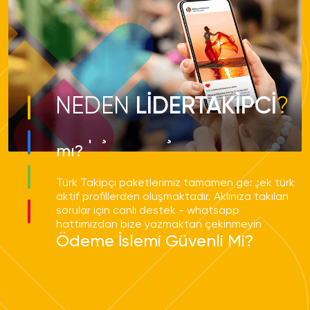
Aldığım hizmetlerde düşme
olur mu?
Türk Gerçek Takipçi Satın Al hizmetimizde %20
NEDEN
LİDERTAKİPCİ
?
ila %30 arasında düşüş yaşanmaktadır. Onuda
Telafili paketlerimiz ile garanti sağlamaktayız.
Takipçiler Gerçek Kullanıcılar
mı?
Türk Takipçi paketlerimiz tamamen gerçek türk
aktif profillerden oluşmaktadır. Aklınıza takılan
sorular için canlı destek - whatsapp
hattımızdan bize yazmaktan çekinmeyin
Ödeme İşlemi Güvenli Mi?
Bütün ödemelerimizi PayTR aracılığı ile
almaktayız. Hiçbir ödeme bilginiz bizimle
paylaşılmamakta olup aynı zamanda