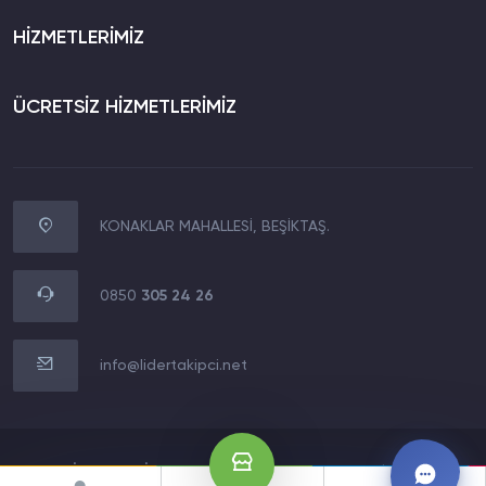
HİZMETLERİMİZ
ÜCRETSİZ HİZMETLERİMİZ
KONAKLAR MAHALLESİ, BEŞİKTAŞ.
WhatsApp İletişim
0850 305 24 26
0850
305 24 26
Müşteri Destek Hattı
0850 305 24 26
info@lidertakipci.net
E-Posta Destek Hattı
info@lidertakipci.net
2020 LİDERMEDİA TECHNOLOGY LTD.Tüm Hakları Saklıdır.