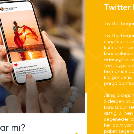
Twitter
Twitter beğen
Twitter beğeni
sunulması nok
kurmanız hali
konuş olacakt
edeceğiniz il
farklı uygula
bulmak ise ba
kişi gönderisi
parça postlar
 olur mu?
Almış olduğunu
Sizlerden asl
0 ila %30 arasında
konusudur. He
iz ile garanti
arttığı biline
seçenekleri d
her daim yanın
lar mı?
paket seçenek