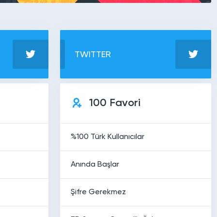
TWITTER
100 Favori
%100 Türk Kullanıcılar
Anında Başlar
Şifre Gerekmez