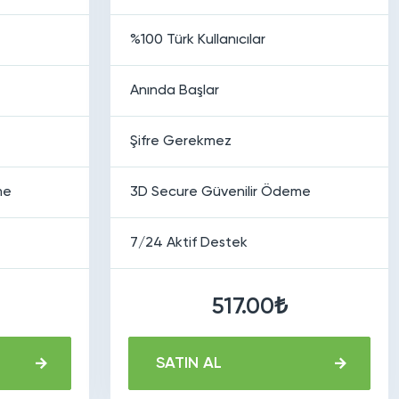
%100 Türk Kullanıcılar
Anında Başlar
Şifre Gerekmez
me
3D Secure Güvenilir Ödeme
7/24 Aktif Destek
517.00₺
SATIN AL