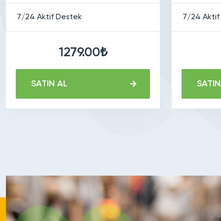
7/24 Aktif Destek
7/24 Aktif
1279.00₺
SATIN AL
SATIN