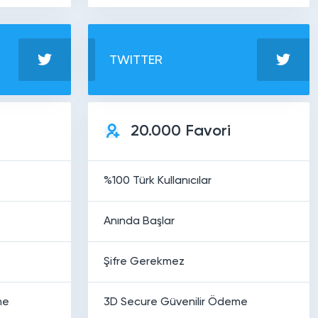
TWITTER
20.000 Favori
%100 Türk Kullanıcılar
Anında Başlar
Şifre Gerekmez
me
3D Secure Güvenilir Ödeme