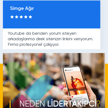
Simge Ağır
Youtube da benden yorum isteyen
arkadaşlarıma direk sitenizin linkini veriyorum.
Firma profesyonel çalışıyor.
Tolga Tek
Aldığım hizmetlerde düşme
Hedeflediğim yorum sayısına ulaşmamı
olur mu?
sağlayan site. Verdikleri hizmet süper ötesi.
Teşekkür etmekten başka diyebilecek bir şey
Türk Gerçek Takipçi Satın Al hizmetimizde %20
NEDEN
LİDERTAKİPCİ
?
yok.
ila %30 arasında düşüş yaşanmaktadır. Onuda