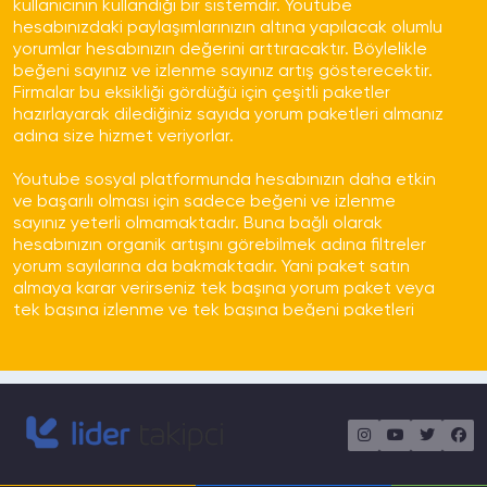
kullanıcının kullandığı bir sistemdir. Youtube
Takipçiler Gerçek Kullanıcılar
hesabınızdaki paylaşımlarınızın altına yapılacak olumlu
mı?
yorumlar hesabınızın değerini arttıracaktır. Böylelikle
beğeni sayınız ve izlenme sayınız artış gösterecektir.
Türk Takipçi paketlerimiz tamamen gerçek türk
Firmalar bu eksikliği gördüğü için çeşitli paketler
aktif profillerden oluşmaktadır. Aklınıza takılan
hazırlayarak dilediğiniz sayıda yorum paketleri almanız
sorular için canlı destek - whatsapp
adına size hizmet veriyorlar.
hattımızdan bize yazmaktan çekinmeyin
Ödeme İşlemi Güvenli Mi?
Youtube sosyal platformunda hesabınızın daha etkin
ve başarılı olması için sadece beğeni ve izlenme
sayınız yeterli olmamaktadır. Buna bağlı olarak
Bütün ödemelerimizi PayTR aracılığı ile
hesabınızın organik artışını görebilmek adına filtreler
almaktayız. Hiçbir ödeme bilginiz bizimle
yorum sayılarına da bakmaktadır. Yani paket satın
paylaşılmamakta olup aynı zamanda
almaya karar verirseniz tek başına yorum paket veya
kaydedilmemektedir. Dilerseniz hizmet
tek başına izlenme ve tek başına beğeni paketleri
faturanızıda talep edebilirsiniz.
satın almayın. Youtube güvenlik sistemleri çok dikkatli
Aldığım hizmetlerde düşme
çalışmaktadır. Tek taraflı artışlar olduğunda bunu
olur mu?
hemen incelemektedir. Dolayısıyla ortak paketler veya
hepsinden birkaç paket halinde alışverişlerinizi
yapmanız sizin faydanıza olacaktır.
Türk Gerçek Takipçi Satın Al hizmetimizde %20
ila %30 arasında düşüş yaşanmaktadır. Onuda
Youtube hesabınızdaki videolar altında olumlu yorumlar
Telafili paketlerimiz ile garanti sağlamaktayız.
arttıkça kişiler sizi güvenilir bulacak ve takip etmeye