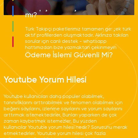
Telafili paketlerimiz ile garanti sağlamaktayız.
Takipçiler Gerçek Kullanıcılar
mı?
Emre Macit
Türk Takipçi paketlerimiz tamamen gerçek türk
aktif profillerden oluşmaktadır. Aklınıza takılan
sorular için canlı destek - whatsapp
Güzelim içeriklerim izlense bile hiç yorum
hattımızdan bize yazmaktan çekinmeyin
Ödeme İşlemi Güvenli Mi?
gelmiyordu. Hizmetiniz tam aradığım şeydi.
Teşekkür ederim.
Bütün ödemelerimizi PayTR aracılığı ile
almaktayız. Hiçbir ödeme bilginiz bizimle
Youtube Yorum Hilesi
paylaşılmamakta olup aynı zamanda
kaydedilmemektedir. Dilerseniz hizmet
faturanızıda talep edebilirsiniz.
Youtube kullanıcıları daha popüler olabilmek,
Aldığım hizmetlerde düşme
tanınırlıklarını arttırabilmek ve fenomen olabilmek için
olur mu?
beğeni sayılarını, izlenme sayılarını ve yorum sayılarını
arttırmak istemektedirler. Bunları yaparken de çok
zaman kaybetmek istemezler. Bu yüzden
Türk Gerçek Takipçi Satın Al hizmetimizde %20
kullanıcılar
Youtube yorum hilesi nedir?
Sorusunu merak
ila %30 arasında düşüş yaşanmaktadır. Onuda
etmektedirler. Youtube yorum hilesi çok fazla
Telafili paketlerimiz ile garanti sağlamaktayız.