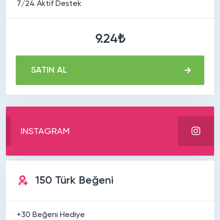
7/24 Aktif Destek
9.24₺
SATIN AL
INSTAGRAM
150 Türk Beğeni
+30 Beğeni Hediye