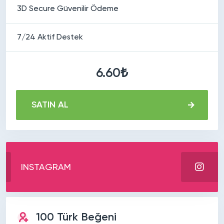
3D Secure Güvenilir Ödeme
7/24 Aktif Destek
6.60₺
SATIN AL
INSTAGRAM
100 Türk Beğeni