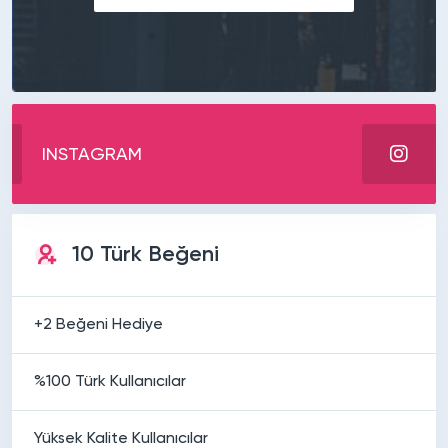
INSTAGRAM
10 Türk Beğeni
+2 Beğeni Hediye
%100 Türk Kullanıcılar
Yüksek Kalite Kullanıcılar