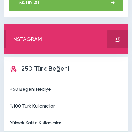
SATIN AL
INSTAGRAM
250 Türk Beğeni
+50 Beğeni Hediye
%100 Türk Kullanıcılar
Yüksek Kalite Kullanıcılar