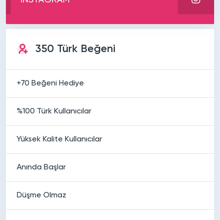
350 Türk Beğeni
+70 Beğeni Hediye
%100 Türk Kullanıcılar
Yüksek Kalite Kullanıcılar
Anında Başlar
Düşme Olmaz