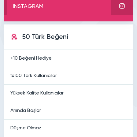
INSTAGRAM
50 Türk Beğeni
+10 Beğeni Hediye
%100 Türk Kullanıcılar
Yüksek Kalite Kullanıcılar
Anında Başlar
Düşme Olmaz