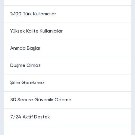
%100 Türk Kullanıcılar
Yüksek Kalite Kullanıcılar
Anında Başlar
Düşme Olmaz
Şifre Gerekmez
3D Secure Güvenilir Ödeme
7/24 Aktif Destek