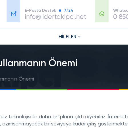
E-Posta Destek
7/24
Whatsa
info@lidertakipci.net
0 85
HİLELER
Kullanmanın Önemi
lanmanın Önemi
z teknolojisi ile daha ön plana çıktı diyebiliriz. İnternet
, azımsanmayacak bir seviyeye kadar çıkış göstermekted