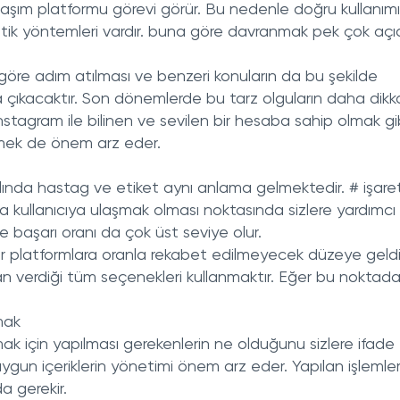
aşım platformu görevi görür. Bu nedenle doğru kullanım
atik yöntemleri vardır. buna göre davranmak pek çok aç
göre adım atılması ve benzeri konuların da bu şekilde
za çıkacaktır. Son dönemlerde bu tarz olguların daha dikk
instagram ile bilinen ve sevilen bir hesaba sahip olmak gi
rmek de önem arz eder.
lında hastag ve etiket aynı anlama gelmektedir. # işareti
 kullanıcıya ulaşmak olması noktasında sizlere yardımcı
e başarı oranı da çok üst seviye olur.
r platformlara oranla rekabet edilmeyecek düzeye geld
kan verdiği tüm seçenekleri kullanmaktır. Eğer bu noktada
mak
k için yapılması gerekenlerin ne olduğunu sizlere ifade
gun içeriklerin yönetimi önem arz eder. Yapılan işlemler
a gerekir.