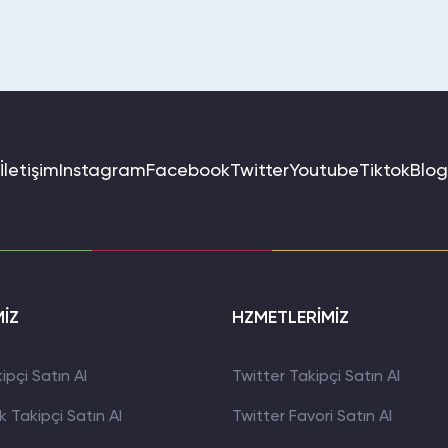
İletişim
Instagram
Facebook
Twitter
Youtube
Tiktok
Blog
MİZ
HZMETLERİMİZ
pçi Satın Al
Twitter Takipçi Satın Al
 Takipçi Satın Al
Twitter Favori Satın Al