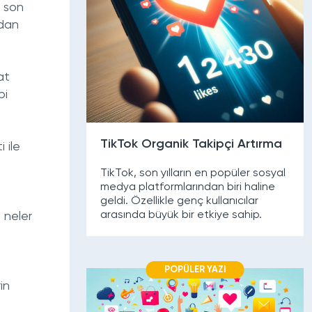
ı son
ıdan
at
bi
TikTok Organik Takipçi Artırma
 ile
TikTok, son yılların en popüler sosyal
medya platformlarından biri haline
i
geldi. Özellikle genç kullanıcılar
arasında büyük bir etkiye sahip.
 neler
POPÜLER YAZI
in