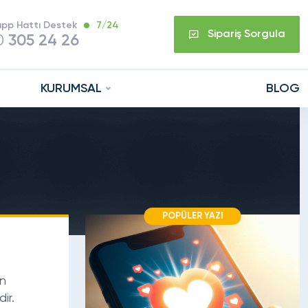
pp Hattı Destek
7/24
Sipariş Sorgula
0
305 24 26
KURUMSAL
BLOG
POPÜLER YAZI
in
ir.