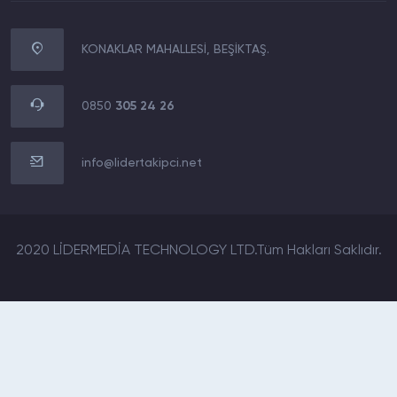
KONAKLAR MAHALLESİ, BEŞİKTAŞ.
0850
305 24 26
info@lidertakipci.net
2020 LİDERMEDİA TECHNOLOGY LTD.Tüm Hakları Saklıdır.