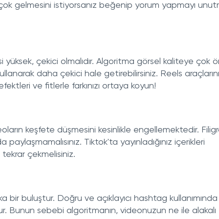
 çok gelmesini istiyorsanız beğenip yorum yapmayı unut
esi yüksek, çekici olmalıdır. Algoritma görsel kaliteye çok
ullanarak daha çekici hale getirebilirsiniz. Reels araçların
ktleri ve fitlerle farkınızı ortaya koyun!
ların keşfete düşmesini kesinlikle engellemektedir. Filig
a paylaşmamalısınız. Tiktok'ta yayınladığınız içerikleri
tekrar çekmelisiniz.
rika bir buluştur. Doğru ve açıklayıcı hashtag kullanımında
dur. Bunun sebebi algoritmanın, videonuzun ne ile alakalı