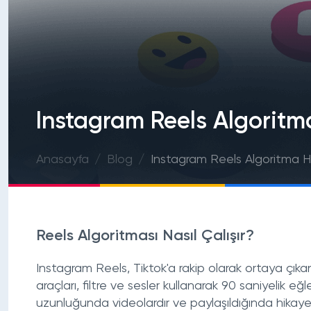
Instagram Reels Algoritm
Anasayfa
Blog
Instagram Reels Algoritma H
Reels Algoritması Nasıl Çalışır?
Instagram Reels, Tiktok'a rakip olarak ortaya çıkan
araçları, filtre ve sesler kullanarak 90 saniyelik 
uzunluğunda videolardır ve paylaşıldığında hikaye 