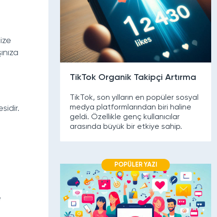
nize
ınıza
TikTok Organik Takipçi Artırma
TikTok, son yılların en popüler sosyal
medya platformlarından biri haline
idir.
geldi. Özellikle genç kullanıcılar
arasında büyük bir etkiye sahip.
POPÜLER YAZI
e