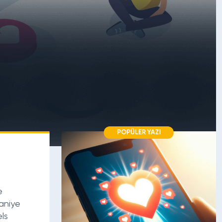
POPÜLER YAZI
e
saniye
els