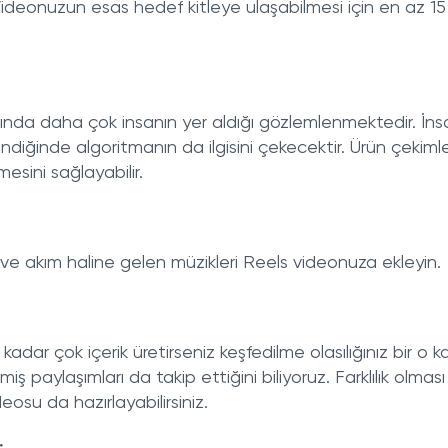
. Videonuzun esas hedef kitleye ulaşabilmesi için en az 1
ğında daha çok insanın yer aldığı gözlemlenmektedir. İnsa
endiğinde algoritmanın da ilgisini çekecektir. Ürün çekiml
esini sağlayabilir.
 ve akım haline gelen müzikleri Reels videonuza ekleyin.
kadar çok içerik üretirseniz keşfedilme olasılığınız bir o 
 paylaşımları da takip ettiğini biliyoruz. Farklılık olması
osu da hazırlayabilirsiniz.