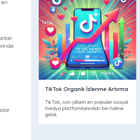
5 en
nları
erinde
TikTok Organik İzlenme Artırma
TikTok, son yılların en popüler sosyal
medya platformlarından biri haline
kadar
geldi.