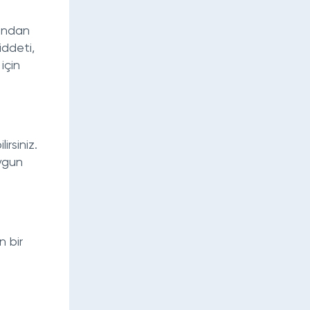
fından
iddeti,
için
rsiniz.
uygun
n bir