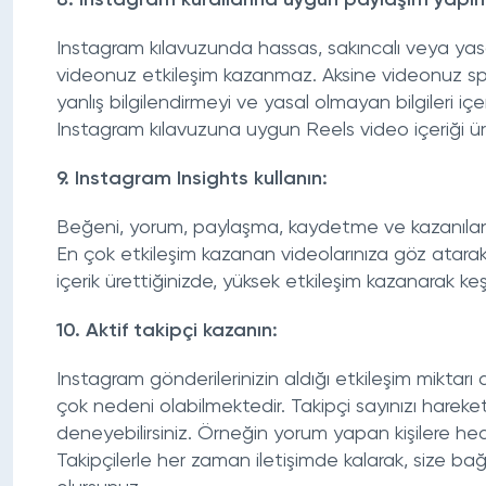
8. Instagram kurallarına uygun paylaşım yapın
Instagram kılavuzunda hassas, sakıncalı veya yasa
videonuz etkileşim kazanmaz. Aksine videonuz spam 
yanlış bilgilendirmeyi ve yasal olmayan bilgileri i
Instagram kılavuzuna uygun Reels video içeriği ür
9. Instagram Insights kullanın:
Beğeni, yorum, paylaşma, kaydetme ve kazanılan e
En çok etkileşim kazanan videolarınıza göz atarak, 
içerik ürettiğinizde, yüksek etkileşim kazanarak keş
10. Aktif takipçi kazanın:
Instagram gönderilerinizin aldığı etkileşim miktarı 
çok nedeni olabilmektedir. Takipçi sayınızı hare
deneyebilirsiniz. Örneğin yorum yapan kişilere hed
Takipçilerle her zaman iletişimde kalarak, size ba