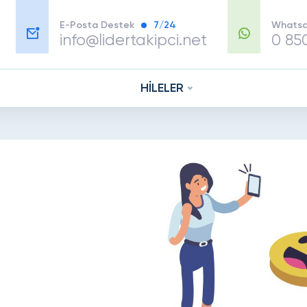
E-Posta Destek
7/24
Whatsa
info@lidertakipci.net
0 85
HİLELER