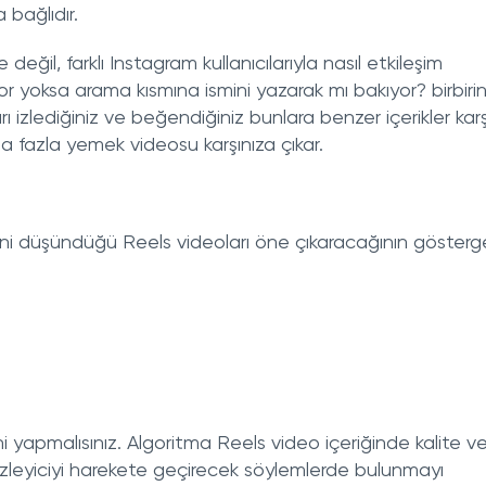
 bağlıdır.
 değil, farklı Instagram kullanıcılarıyla nasıl etkileşim
diyor yoksa arama kısmına ismini yazarak mı bakıyor? birbiri
zlediğiniz ve beğendiğiniz bunlara benzer içerikler karş
ha fazla yemek videosu karşınıza çıkar.
ni düşündüğü Reels videoları öne çıkaracağının gösterges
sini yapmalısınız. Algoritma Reels video içeriğinde kalite v
izleyiciyi harekete geçirecek söylemlerde bulunmayı