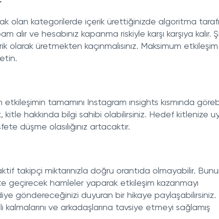
:
k olan kategorilerde içerik ürettiğinizde algoritma tara
alır ve hesabınız kapanma riskiyle karşı karşıya kalır. Ş
çerik olarak üretmekten kaçınmalısınız. Maksimum etkileşim 
etin.
tkileşimin tamamını Instagram ınsights kısmında görebili
kitle hakkında bilgi sahibi olabilirsiniz. Hedef kitlenize 
fete düşme olasılığınız artacaktır.
aktif takipçi miktarınızla doğru orantıda olmayabilir. Bunu
kete geçirecek hamleler yaparak etkileşim kazanmayı
iye göndereceğinizi duyuran bir hikaye paylaşabilirsiniz.
ğlı kalmalarını ve arkadaşlarına tavsiye etmeyi sağlamış