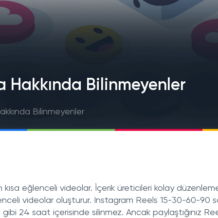
a Hakkında Bilinmeyenler
akkında Bilinmeyenler
 kısa eğlenceli videolar. İçerik üreticileri kolay düzenlem
eğlenceli videolar oluşturur. Instagram Reels 15-30-60-90 
gibi 24 saat içerisinde silinmez. Ancak paylaştığınız Re