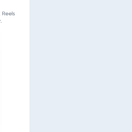
k Reels
.