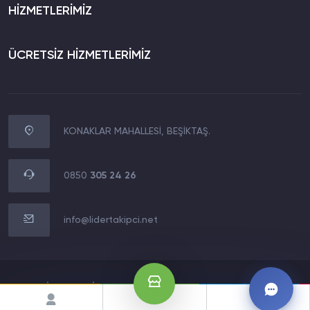
HİZMETLERİMİZ
ÜCRETSİZ HİZMETLERİMİZ
KONAKLAR MAHALLESİ, BEŞİKTAŞ.
WhatsApp İletişim
0850 305 24 26
0850
305 24 26
Müşteri Destek Hattı
0850 305 24 26
info@lidertakipci.net
E-Posta Destek Hattı
info@lidertakipci.net
2020 LİDERMEDİA TECHNOLOGY LTD.Tüm Hakları Saklıdır.