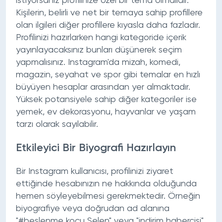
istiyorsanız profilinize özel bir tema olmalıdır.
Kişilerin, belirli ve net bir temaya sahip profillere
olan ilgileri diğer profillere kıyasla daha fazladır.
Profilinizi hazırlarken hangi kategoride içerik
yayınlayacaksınız bunları düşünerek seçim
yapmalısınız. Instagram'da mizah, komedi,
magazin, seyahat ve spor gibi temalar en hızlı
büyüyen hesaplar arasından yer almaktadır.
Yüksek potansiyele sahip diğer kategoriler ise
yemek, ev dekorasyonu, hayvanlar ve yaşam
tarzı olarak sayılabilir.
Etkileyici Bir Biyografi Hazırlayın
Bir Instagram kullanıcısı, profilinizi ziyaret
ettiğinde hesabınızın ne hakkında olduğunda
hemen söyleyebilmesi gerekmektedir. Örneğin
biyografiye veya doğrudan ad alanına
"#beslenme koçu Selen" veya "indirim habercisi"