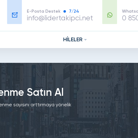
E-Posta Destek
7/24
Whatsa
info@lidertakipci.net
0 85
HİLELER
enme Satın Al
enme sayısını arttırmaya yönelik