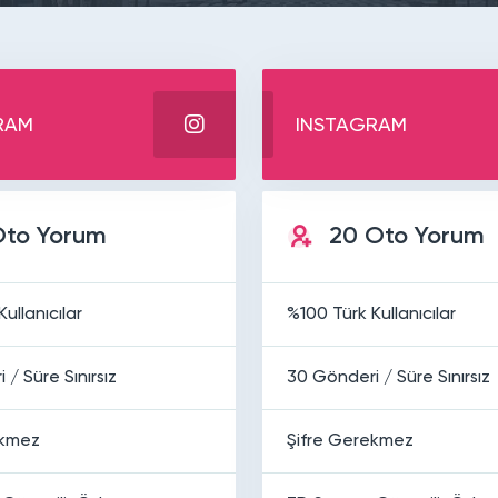
RAM
INSTAGRAM
Oto Yorum
20 Oto Yorum
ullanıcılar
%100 Türk Kullanıcılar
/ Süre Sınırsız
30 Gönderi / Süre Sınırsız
ekmez
Şifre Gerekmez