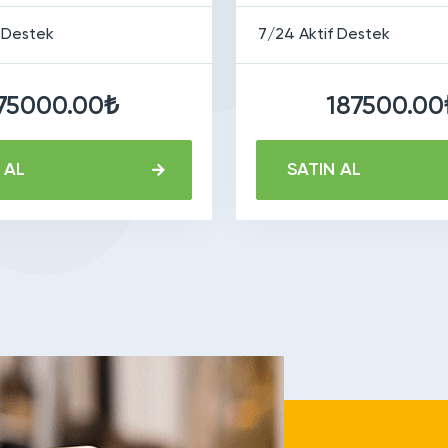
 Destek
7/24 Aktif Destek
75000.00₺
187500.00
 AL
SATIN AL