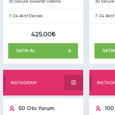
3D Secure Güvenilir Ödeme
3D Secure
7/24 Aktif Destek
7/24 Aktif
425.00₺
SATIN AL
SATIN
INSTAGRAM
INSTAG
50 Oto Yorum
100