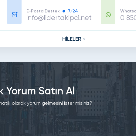
E-Posta Destek
7/24
Whatsa
info@lidertakipci.net
0 85
HİLELER
 Yorum Satın Al
matik olarak yorum gelmesini ister misiniz?