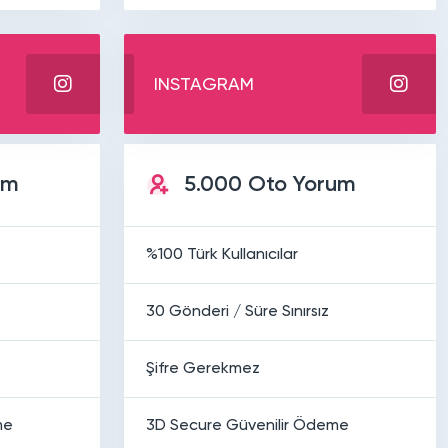
INSTAGRAM
um
5.000 Oto Yorum
%100 Türk Kullanıcılar
30 Gönderi / Süre Sınırsız
Şifre Gerekmez
me
3D Secure Güvenilir Ödeme