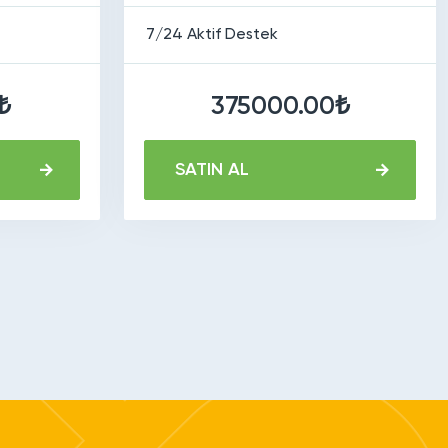
7/24 Aktif Destek
₺
375000.00₺
SATIN AL