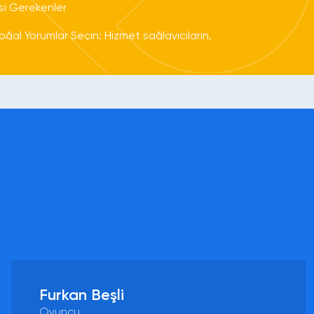
si Gerekenler
Doğal Yorumlar Seçin:
Hizmet sağlayıcıların,
zle alakalı ve doğal görünümlü yorumlar yapması
kasız veya spam yorumlar, itibarınıza zarar verebilir.
ğlayıcılar ile Çalışın:
Piyasada birçok otomatik yorum
firma bulunuyor. Bunlar arasında güvenilir, şeffaf ve
arı olumlu olanları tercih edin.
urallarına Uygunluk:
Instagram, sahte etkileşimlere karşı
almaktadır. Bu nedenle, seçtiğiniz hizmetin kuralları ihlal
 emin olun.
ntemlerle Destekleyin:
Otomatik yorumlar bir araçtır,
 buna bağlı kalmak doğru değildir. Kaliteli içerikler
rganik takipçi kazanmak da uzun vadede önemlidir.
irliğini Artırır:
Çok sayıda yorum, hesabınızın popüler
ardımcı olabilir. Bu durum, potansiyel müşterileriniz ya
niz üzerinde olumlu bir izlenim yaratabilir.
Furkan Beşli
Oyuncu