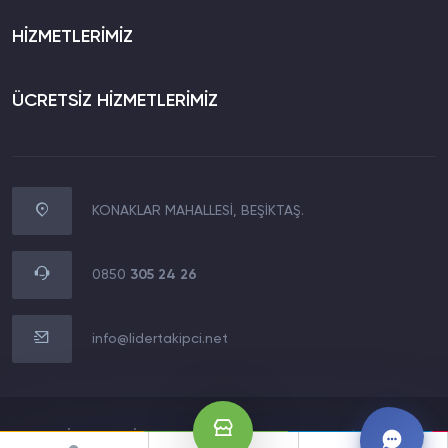
HİZMETLERİMİZ
ÜCRETSİZ HİZMETLERİMİZ
KONAKLAR MAHALLESİ, BEŞİKTAŞ.
WhatsApp İletişim
0850 305 24 26
0850
305 24 26
Müşteri Destek Hattı
0850 305 24 26
info@lidertakipci.net
E-Posta Destek Hattı
info@lidertakipci.net
2020 LİDERMEDİA TECHNOLOGY LTD.Tüm Hakları Saklıdır.