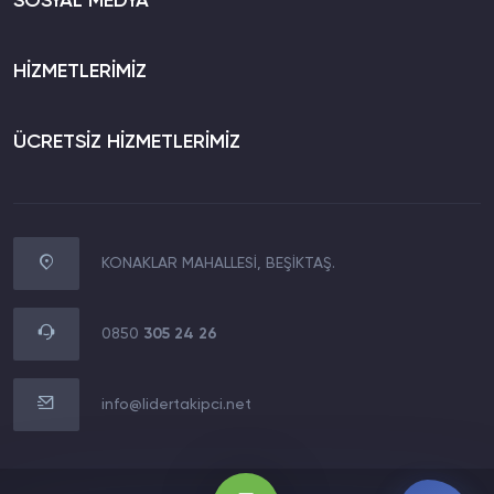
SOSYAL MEDYA
HİZMETLERİMİZ
ÜCRETSİZ HİZMETLERİMİZ
KONAKLAR MAHALLESİ, BEŞİKTAŞ.
WhatsApp İletişim
0850 305 24 26
0850
305 24 26
Müşteri Destek Hattı
0850 305 24 26
info@lidertakipci.net
E-Posta Destek Hattı
info@lidertakipci.net