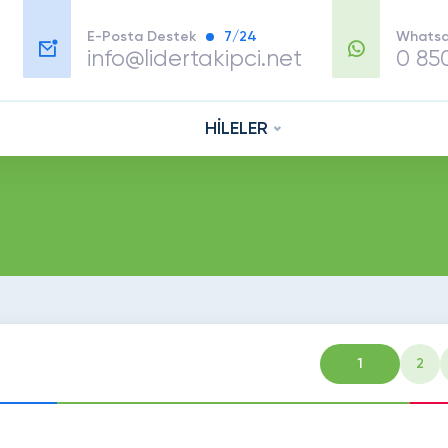
E-Posta Destek
7/24
Whatsa
info@lidertakipci.net
0 85
HİLELER
1
2