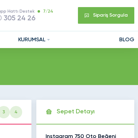
pp Hattı Destek
7/24
Sipariş Sorgula
0
305 24 26
KURUMSAL
BLOG
Sepet Detayı
3
4
Instagram 750 Oto Beğeni