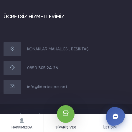
ÜCRETSİZ HİZMETLERİMİZ
KONAKLAR MAHALLESİ, BEŞİKTAŞ.
WhatsApp İletişim
0850 305 24 26
0850
305 24 26
Müşteri Destek Hattı
0850 305 24 26
info@lidertakipci.net
E-Posta Destek Hattı
info@lidertakipci.net
2020 LİDERMEDİA TECHNOLOGY LTD.Tüm Hakları Saklıdır.
HAKKIMIZDA
SİPARİŞ VER
İLETİŞİM