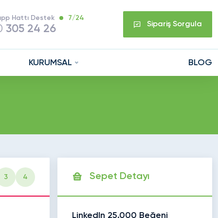
pp Hattı Destek
7/24
Sipariş Sorgula
0
305 24 26
KURUMSAL
BLOG
Sepet Detayı
3
4
LinkedIn 25.000 Beğeni