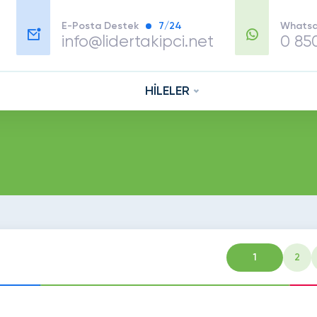
E-Posta Destek
7/24
Whatsa
info@lidertakipci.net
0 85
HİLELER
1
2