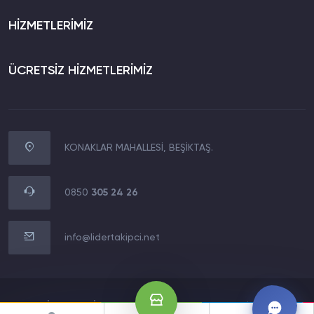
HİZMETLERİMİZ
ÜCRETSİZ HİZMETLERİMİZ
KONAKLAR MAHALLESİ, BEŞİKTAŞ.
WhatsApp İletişim
0850 305 24 26
0850
305 24 26
Müşteri Destek Hattı
0850 305 24 26
info@lidertakipci.net
E-Posta Destek Hattı
info@lidertakipci.net
2020 LİDERMEDİA TECHNOLOGY LTD.Tüm Hakları Saklıdır.