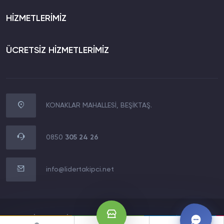
HİZMETLERİMİZ
ÜCRETSİZ HİZMETLERİMİZ
KONAKLAR MAHALLESİ, BEŞİKTAŞ.
WhatsApp İletişim
0850 305 24 26
0850
305 24 26
Müşteri Destek Hattı
0850 305 24 26
info@lidertakipci.net
E-Posta Destek Hattı
info@lidertakipci.net
2020 LİDERMEDİA TECHNOLOGY LTD.Tüm Hakları Saklıdır.