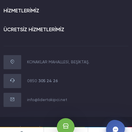
HİZMETLERİMİZ
ÜCRETSİZ HİZMETLERİMİZ
KONAKLAR MAHALLESİ, BEŞİKTAŞ.
WhatsApp İletişim
0850 305 24 26
0850
305 24 26
Müşteri Destek Hattı
0850 305 24 26
info@lidertakipci.net
E-Posta Destek Hattı
info@lidertakipci.net
2020 LİDERMEDİA TECHNOLOGY LTD.Tüm Hakları Saklıdır.