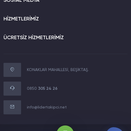
SOSYAL MEDYA
HİZMETLERİMİZ
ÜCRETSİZ HİZMETLERİMİZ
KONAKLAR MAHALLESİ, BEŞİKTAŞ.
WhatsApp İletişim
0850 305 24 26
0850
305 24 26
Müşteri Destek Hattı
0850 305 24 26
info@lidertakipci.net
E-Posta Destek Hattı
info@lidertakipci.net