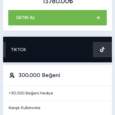
13780.00₺
SATIN AL
TIKTOK
300.000 Beğeni
+30.000 Beğeni Hediye
Karışık Kullanıcılar