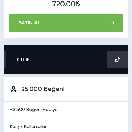
720.00₺
SATIN AL
TIKTOK
25.000 Beğeni
+2.500 Beğeni Hediye
Karışık Kullanıcılar