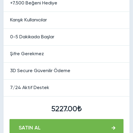
+7.500 Beğeni Hediye
Karışık Kullanıcılar
0-5 Dakikada Başlar
Şifre Gerekmez
3D Secure Güvenilir Ödeme
7/24 Aktif Destek
5227.00₺
SATIN AL