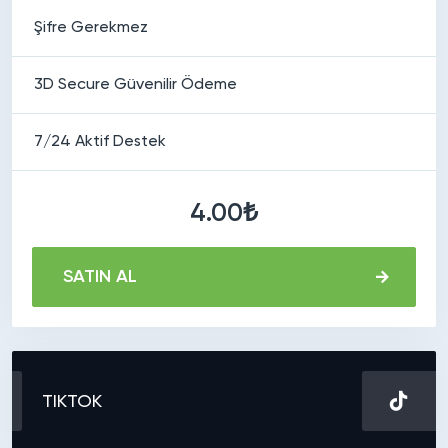
Şifre Gerekmez
3D Secure Güvenilir Ödeme
7/24 Aktif Destek
4.00₺
SATIN AL
TIKTOK