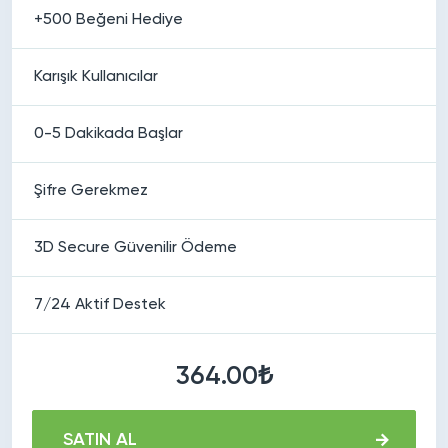
+500 Beğeni Hediye
Karışık Kullanıcılar
0-5 Dakikada Başlar
Şifre Gerekmez
3D Secure Güvenilir Ödeme
7/24 Aktif Destek
364.00₺
SATIN AL