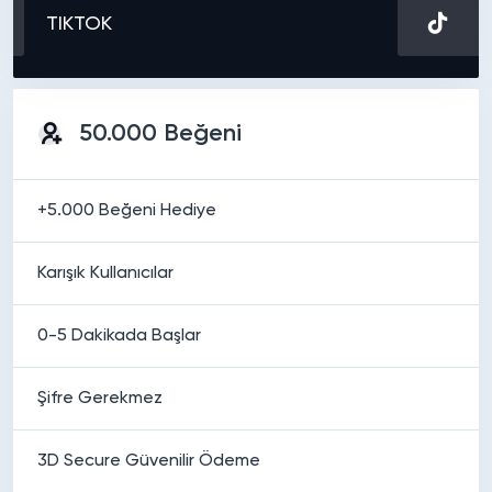
TIKTOK
50.000 Beğeni
+5.000 Beğeni Hediye
Karışık Kullanıcılar
0-5 Dakikada Başlar
Şifre Gerekmez
3D Secure Güvenilir Ödeme