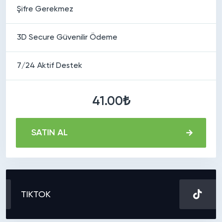
Şifre Gerekmez
3D Secure Güvenilir Ödeme
7/24 Aktif Destek
41.00₺
SATIN AL
TIKTOK