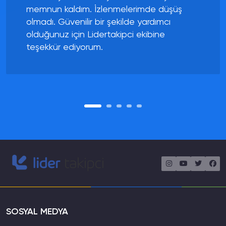
bir yayıncıyı düzenli olarak takip etmelerine ve
memnun kaldım. İzlenmelerimde düşüş
desteklemelerine olanak tanır.
olmadı. Güvenilir bir şekilde yardımcı
Twitch Partner Programına Katılım:
Twitch partner veya
ortak programlarına katılmak, yüksek izlenme sayılarına
olduğunuz için Lidertakipci ekibine
ulaşmak için bir hedeftir. Bu programlar, reklam gelirleri,
teşekkür ediyorum.
bağışlar ve abonelikler aracılığıyla gelir elde etme
şansını artırır.
Sonuç
Twitch izlenmeleri, bir yayıncının başarısını ve
etkileşimini belirleyen önemli bir faktördür. İzleyici kitlesi
genişledikçe, yayıncılar reklam gelirleri ve abonelikler
aracılığıyla gelir elde etme potansiyelini artırır ve
topluluklarını daha güçlü hale getirirler. Düzenli içerik
üretimi, izleyicilerle etkileşim, sosyal medya kullanımı ve
Twitch partner programlarına katılım gibi stratejiler,
yayıncıların izlenme sayılarını artırarak başarıya
ulaşmalarına yardımcı olabilir.
SOSYAL MEDYA