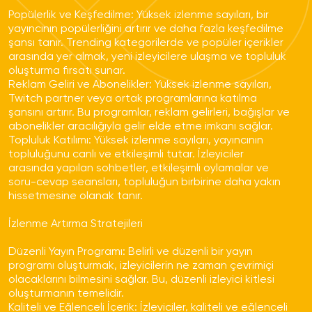
faturanızıda talep edebilirsiniz.
Popülerlik ve Keşfedilme:
Yüksek izlenme sayıları, bir
Aldığım hizmetlerde düşme
yayıncının popülerliğini artırır ve daha fazla keşfedilme
olur mu?
şansı tanır. Trending kategorilerde ve popüler içerikler
arasında yer almak, yeni izleyicilere ulaşma ve topluluk
oluşturma fırsatı sunar.
Türk Gerçek Takipçi Satın Al hizmetimizde %20
Reklam Geliri ve Abonelikler:
Yüksek izlenme sayıları,
ila %30 arasında düşüş yaşanmaktadır. Onuda
Twitch partner veya ortak programlarına katılma
Telafili paketlerimiz ile garanti sağlamaktayız.
şansını artırır. Bu programlar, reklam gelirleri, bağışlar ve
Takipçiler Gerçek Kullanıcılar
abonelikler aracılığıyla gelir elde etme imkanı sağlar.
mı?
Topluluk Katılımı:
Yüksek izlenme sayıları, yayıncının
topluluğunu canlı ve etkileşimli tutar. İzleyiciler
Türk Takipçi paketlerimiz tamamen gerçek türk
arasında yapılan sohbetler, etkileşimli oylamalar ve
aktif profillerden oluşmaktadır. Aklınıza takılan
soru-cevap seansları, topluluğun birbirine daha yakın
sorular için canlı destek - whatsapp
hissetmesine olanak tanır.
hattımızdan bize yazmaktan çekinmeyin
Ödeme İşlemi Güvenli Mi?
İzlenme Artırma Stratejileri
Düzenli Yayın Programı:
Belirli ve düzenli bir yayın
Bütün ödemelerimizi PayTR aracılığı ile
programı oluşturmak, izleyicilerin ne zaman çevrimiçi
almaktayız. Hiçbir ödeme bilginiz bizimle
olacaklarını bilmesini sağlar. Bu, düzenli izleyici kitlesi
paylaşılmamakta olup aynı zamanda
oluşturmanın temelidir.
kaydedilmemektedir. Dilerseniz hizmet
Kaliteli ve Eğlenceli İçerik:
İzleyiciler, kaliteli ve eğlenceli