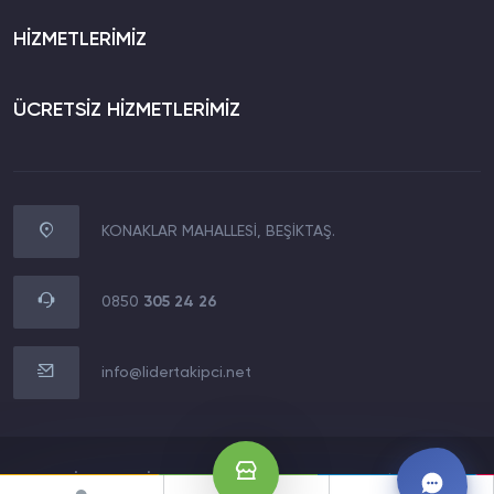
HİZMETLERİMİZ
ÜCRETSİZ HİZMETLERİMİZ
KONAKLAR MAHALLESİ, BEŞİKTAŞ.
WhatsApp İletişim
0850 305 24 26
0850
305 24 26
Müşteri Destek Hattı
0850 305 24 26
info@lidertakipci.net
E-Posta Destek Hattı
info@lidertakipci.net
2020 LİDERMEDİA TECHNOLOGY LTD.Tüm Hakları Saklıdır.