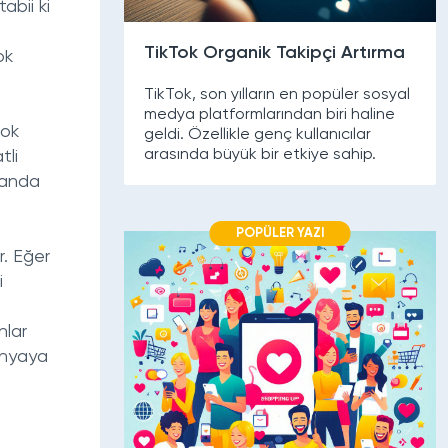
abii ki
TikTok Organik Takipçi Artırma
ok
TikTok, son yılların en popüler sosyal
medya platformlarından biri haline
tok
geldi. Özellikle genç kullanıcılar
arasında büyük bir etkiye sahip.
tli
randa
POPÜLER YAZI
r. Eğer
i
nlar
dünyaya