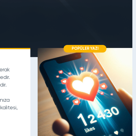
POPÜLER YAZI
erak
edir.
ir.
ınıza
alitesi,