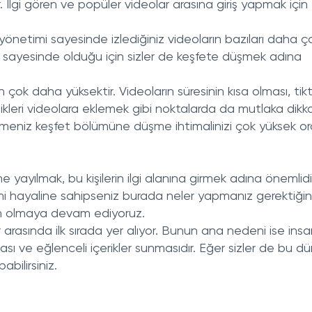
İlgi gören ve popüler videolar arasına giriş yapmak için t
 yönetimi sayesinde izlediğiniz videoların bazıları daha ç
t sayesinde olduğu için sizler de keşfete düşmek adına
n çok daha yüksektir. Videoların süresinin kısa olması, tik
ikleri videolara eklemek gibi noktalarda da mutlaka dikka
zlemeniz keşfet bölümüne düşme ihtimalinizi çok yüksek o
e yayılmak, bu kişilerin ilgi alanına girmek adına önemlidi
imi hayaline sahipseniz burada neler yapmanız gerektiğin
dım olmaya devam ediyoruz.
rasında ilk sırada yer alıyor. Bunun ana nedeni ise insa
sı ve eğlenceli içerikler sunmasıdır. Eğer sizler de bu 
bilirsiniz.