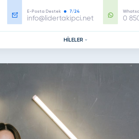
E-Posta Destek
7/24
Whatsa
info@lidertakipci.net
0 85
HİLELER