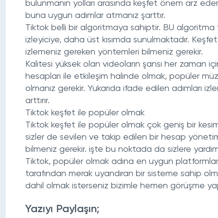
bulunmanın yolları arasında keşfet önem arz eder. 
buna uygun adımlar atmanız şarttır.
Tiktok belli bir algoritmaya sahiptir. BU algoritma
izleyiciye, daha üst kısımda sunulmaktadır. Keşfe
izlemeniz gereken yöntemleri bilmeniz gerekir.
Kalitesi yüksek olan videoların şansı her zaman içi
hesapları ile etkileşim halinde olmak, popüler müz
olmanız gerekir. Yukarıda ifade edilen adımları i
arttırır.
Tiktok keşfet ile popüler olmak
Tiktok keşfet ile popüler olmak çok geniş bir kesim
sizler de sevilen ve takip edilen bir hesap yönet
bilmeniz gerekir. işte bu noktada da sizlere yar
Tiktok, popüler olmak adına en uygun platformlar a
tarafından merak uyandıran bir sisteme sahip olma
dahil olmak isterseniz bizimle hemen görüşme yapa
Yazıyı Paylaşın;