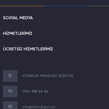
SOSYAL MEDYA
HİZMETLERİMİZ
ÜCRETSİZ HİZMETLERİMİZ
KONAKLAR MAHALLESİ, BEŞİKTAŞ.
WhatsApp İletişim
0850 305 24 26
0850
305 24 26
Müşteri Destek Hattı
0850 305 24 26
info@lidertakipci.net