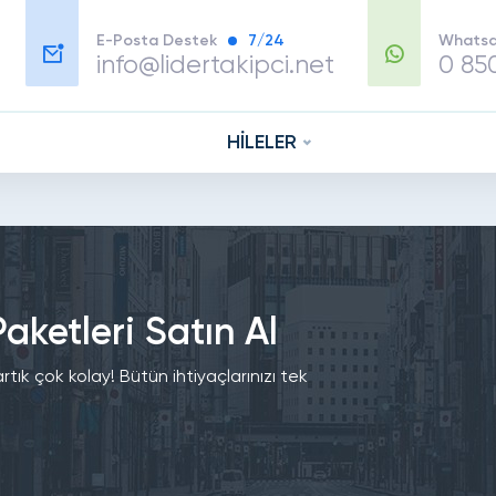
E-Posta Destek
7/24
Whatsa
info@lidertakipci.net
0 85
HİLELER
ketleri Satın Al
k çok kolay! Bütün ihtiyaçlarınızı tek