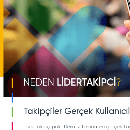
Aldığım hizmetlerde düşme
NEDEN
LİDERTAKİPCİ
?
Türk Gerçek Takipçi Satın Al hizmetimizde %2
düşüş yaşanmaktadır. Onuda Telafili paketlerim
sağlamaktayız.
Takipçiler Gerçek Kullanıcı
Türk Takipçi paketlerimiz tamamen gerçek türk 