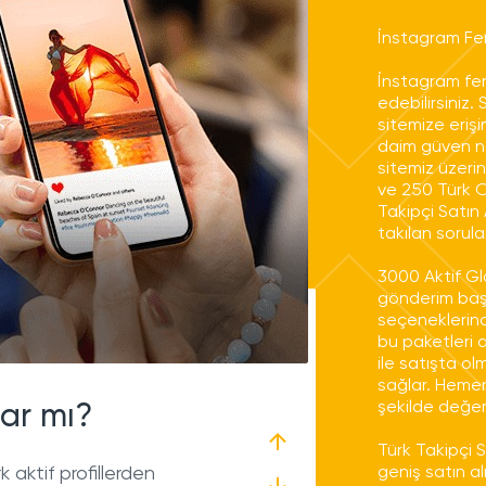
İnstagram F
İnstagram fe
edebilirsiniz
sitemize eriş
daim güven no
sitemiz üzeri
ve 250 Türk O
Takipçi Satın 
takılan sorular
 olur mu?
3000 Aktif Gl
gönderim başl
seçeneklerind
0 ila %30 arasında
bu paketleri a
iz ile garanti
ile satışta ol
sağlar. Hemen
şekilde değe
lar mı?
Türk Takipçi S
aktif profillerden
geniş satın a