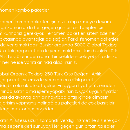
enomen kombo paketler
nomen kombo paketler için bizi takip etmeye devam
. Son zamanlarda her geçen gün artan talepler için
im kurmanız gerekiyor. Fenomen paketler, sitemizde her
ktasında avantajlar da sağlar. Farklı fenomen paketleri
nde yer almaktadır. Bunlar arasında 3000 Global Takipçi
to takipçi paketleri de yer almaktadır. Tüm bunları Türk
Al sitesi üzerinden rahat bir şekilde inceleyebilir, aklınıza
 her ne ise yanıtı anında alabilirsiniz.
obal Organik Takipçi 250 Türk Oto Beğeni, Anlık
ar paketi, sitemizde yer alan en etkili paket
en biri olarak dikkat çeker. En uygun fiyatlar üzerinden
nında satın alma işlemi yapabilirsiniz. Çok uygun fiyatlar
ması da avantajların bir noktada artış içinde olmasını
 erişim yapmanız halinde bu paketleri de çok basit bir
rlendirmek önem arz eder.
atın Al sitesi, uzun zamandır verdiği hizmet ile sizlere çok
lma seçenekleri sunuyor. Her geçen gün artan talepler