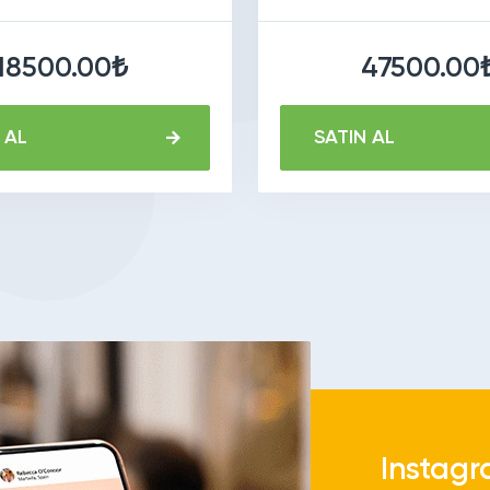
18500.00₺
47500.00
 AL
SATIN AL
Instagr