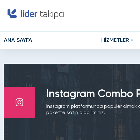
ANA SAYFA
HİZMETLER
Instagram Combo Pa
Instagram platformunda popüler olmak artı
pakette satın alabilirsiniz.