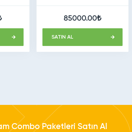
₺
85000.00₺
SATIN AL
am Combo Paketleri Satın Al