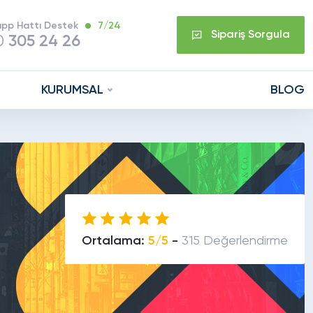
pp Hattı Destek
7/24
Sipariş Sorgula
0
305 24 26
KURUMSAL
BLOG
Ortalama:
5/5
-
315 Değerlendirme