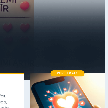
POPÜLER YAZI
dır.
atı,