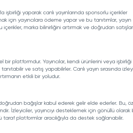
a işbirliği yaparak canlı yayınlarında sponsorlu içerikler
tmak için yayıncılara ödeme yapar ve bu tanıtımlar, yayın
u içerikler, marka bilinirliğini artırmak ve doğrudan satışlar
 bir platformdur. Yayıncılar, kendi ürünlerini veya işbirliği
tanıtabilir ve satış yapabilirler. Canlı yayın sırasında izley
tırmanın etkili bir yoludur.
n doğrudan bağışlar kabul ederek gelir elde ederler. Bu, öze
emdir. İzleyiciler, yayıncıyı desteklemek için gönüllü olarak
 taraf platformlar aracılığıyla da destek sağlanabilir.