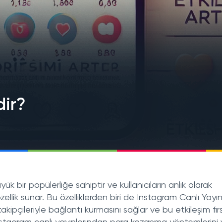
dir?
 bir popülerliğe sahiptir ve kullanıcıların anlık olarak
ellik sunar. Bu özelliklerden biri de Instagram Canlı Yayın’
takipçileriyle bağlantı kurmasını sağlar ve bu etkileşim fırs