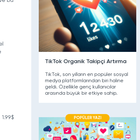
 ve bu
el
e
TikTok Organik Takipçi Artırma
TikTok, son yılların en popüler sosyal
medya platformlarından biri haline
geldi. Özellikle genç kullanıcılar
arasında büyük bir etkiye sahip.
 1.99$
POPÜLER YAZI