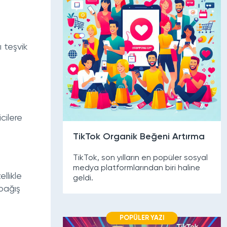
ı teşvik
icilere
TikTok Organik Beğeni Artırma
TikTok, son yılların en popüler sosyal
medya platformlarından biri haline
llikle
geldi.
 bağış
POPÜLER YAZI