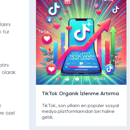
arını
i tür
tini
i olarak
TikTok Organik İzlenme Artırma
r
TikTok, son yılların en popüler sosyal
medya platformlarından biri haline
re özel
geldi.