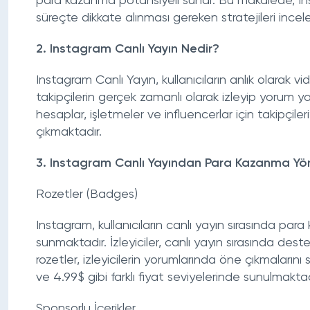
para kazanma potansiyeli sunar. Bu makalede, In
süreçte dikkate alınması gereken stratejileri ince
2. Instagram Canlı Yayın Nedir?
Instagram Canlı Yayın, kullanıcıların anlık olarak vi
takipçilerin gerçek zamanlı olarak izleyip yorum yap
hesaplar, işletmeler ve influencerlar için takipçile
çıkmaktadır.
3. Instagram Canlı Yayından Para Kazanma Yö
Rozetler (Badges)
Instagram, kullanıcıların canlı yayın sırasında para
sunmaktadır. İzleyiciler, canlı yayın sırasında deste
rozetler, izleyicilerin yorumlarında öne çıkmaların
ve 4.99$ gibi farklı fiyat seviyelerinde sunulmaktad
Sponsorlu İçerikler