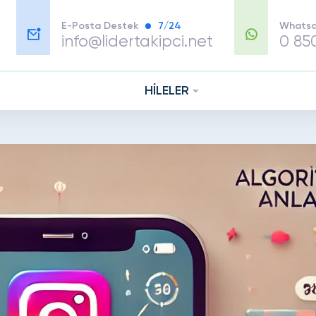
E-Posta Destek
7/24
Whatsa
info@lidertakipci.net
0 85
HİLELER