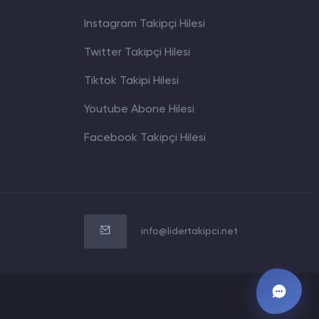
Instagram Takipçi Hilesi
Twitter Takipçi Hilesi
Tiktok Takipi Hilesi
Youtube Abone Hilesi
WhatsApp İletişim
Facebook Takipçi Hilesi
0850 305 24 26
Müşteri Destek Hattı
0850 305 24 26
E-Posta Destek Hattı
info@lidertakipci.net
info@lidertakipci.net