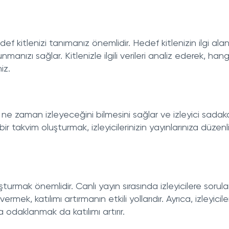
edef kitlenizi tanımanız önemlidir. Hedef kitlenizin ilgi alanl
manızı sağlar. Kitlenizle ilgili verileri analiz ederek, hang
iz.
i ne zaman izleyeceğini bilmesini sağlar ve izleyici sadaka
bir takvim oluşturmak, izleyicilerinizin yayınlarınıza düzenl
oluşturmak önemlidir. Canlı yayın sırasında izleyicilere sorula
k, katılımı artırmanın etkili yollarıdır. Ayrıca, izleyicile
a odaklanmak da katılımı artırır.