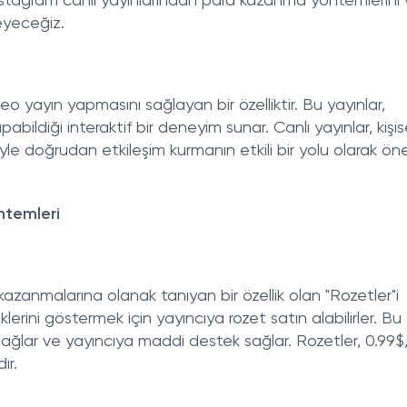
stagram canlı yayınlarından para kazanma yöntemlerini
leyeceğiz.
deo yayın yapmasını sağlayan bir özelliktir. Bu yayınlar,
abildiği interaktif bir deneyim sunar. Canlı yayınlar, kişis
riyle doğrudan etkileşim kurmanın etkili bir yolu olarak ön
ntemleri
 kazanmalarına olanak tanıyan bir özellik olan "Rozetler"i
klerini göstermek için yayıncıya rozet satın alabilirler. Bu
ı sağlar ve yayıncıya maddi destek sağlar. Rozetler, 0.99$,
ır.